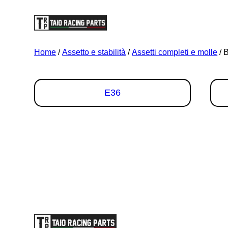
Vai
al
contenuto
Home
/
Assetto e stabilità
/
Assetti completi e molle
/ 
E36