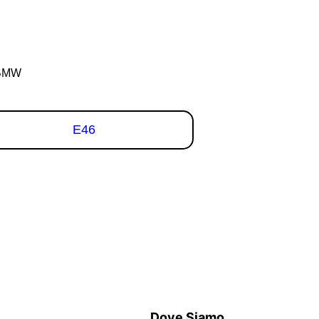
BMW
E46
Dove Siamo