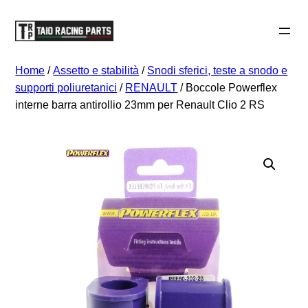
Vai
al
contenuto
Home
/
Assetto e stabilità
/
Snodi sferici, teste a snodo e
supporti poliuretanici
/
RENAULT
/ Boccole Powerflex
interne barra antirollio 23mm per Renault Clio 2 RS