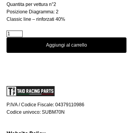
Quantita per vettura n°2
Posizione Diagramma: 2
Classic line – rinforzati 40%
Boccole
Powerflex
Aggiungi al carrello
interne
barra
antirollio
23mm
per
Renault
Clio
2
P.IVA / Codice Fiscale: 04379110986
RS
Codice univoco: SUBM70N
quantità