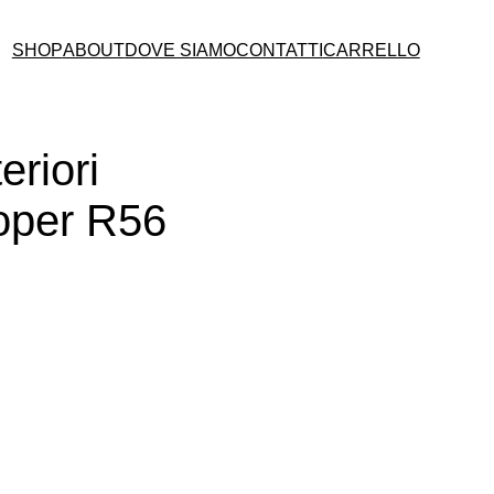
SHOP
ABOUT
DOVE SIAMO
CONTATTI
CARRELLO
eriori
oper R56